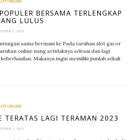
LOT ONLINE
POPULER BERSAMA TERLENGKAP
ANG LULUS
OBER 5, 2023
ntungan sama bermain ke Pada taruhan slot gacor
ruhan online nang setidaknya selesai dan lagi
 keberhasilan. Makanya ingin memiliki jumlah sekali
LOT ONLINE
E TERATAS LAGI TERAMAN 2023
OBER 1, 2023