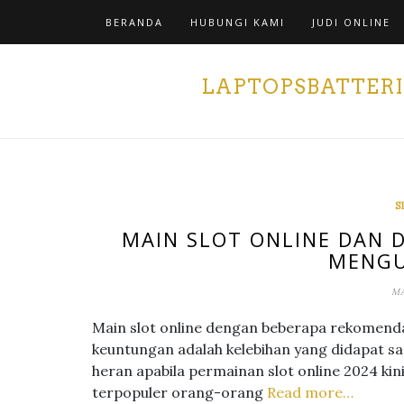
Skip
BERANDA
HUBUNGI KAMI
JUDI ONLINE
to
content
LAPTOPSBATTERIE
S
MAIN SLOT ONLINE DAN 
MENG
MA
Main slot online dengan beberapa rekomen
keuntungan adalah kelebihan yang didapat sa
heran apabila permainan slot online 2024 ki
terpopuler orang-orang
Read more…