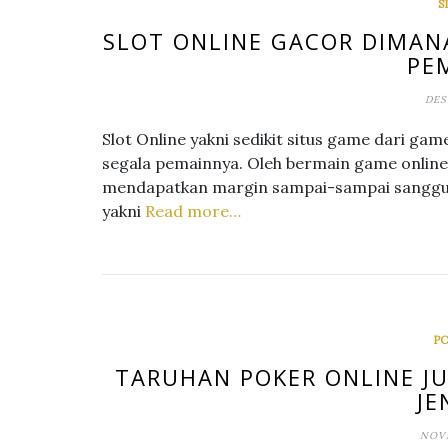
S
SLOT ONLINE GACOR DIMAN
PE
DES
Slot Online yakni sedikit situs game dari ga
segala pemainnya. Oleh bermain game online
mendapatkan margin sampai-sampai sanggup
yakni
Read more…
PO
TARUHAN POKER ONLINE JU
JE
NOVE