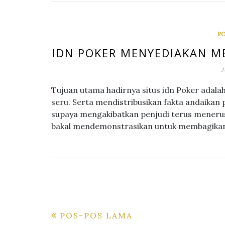
PO
IDN POKER MENYEDIAKAN M
J
Tujuan utama hadirnya situs idn Poker adal
seru. Serta mendistribusikan fakta andaikan
supaya mengakibatkan penjudi terus menerus 
bakal mendemonstrasikan untuk membagik
Navigasi
POS-POS LAMA