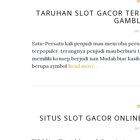
S
TARUHAN SLOT GACOR TER
GAMBL
OKT
Satu-Persatu kali penjudi mau mencoba peru
terpopuler. terangnya penjudi mau berburu ta
memiliki konsep berjudi nan Mudah biar kasih
berupa symbol
Read more…
S
SITUS SLOT GACOR ONLIN
OKT