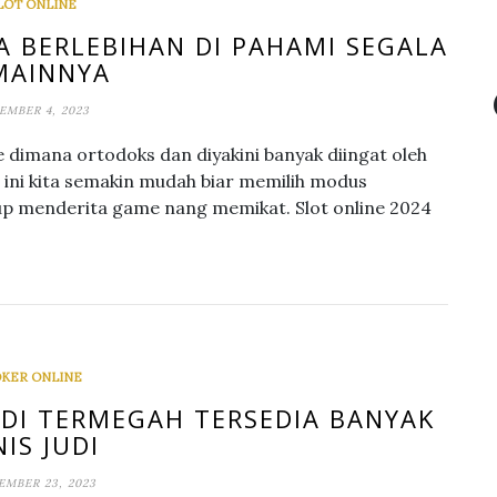
LOT ONLINE
A BERLEBIHAN DI PAHAMI SEGALA
MAINNYA
EMBER 4, 2023
me dimana ortodoks dan diyakini banyak diingat oleh
 ini kita semakin mudah biar memilih modus
 menderita game nang memikat. Slot online 2024
KER ONLINE
DI TERMEGAH TERSEDIA BANYAK
NIS JUDI
MBER 23, 2023