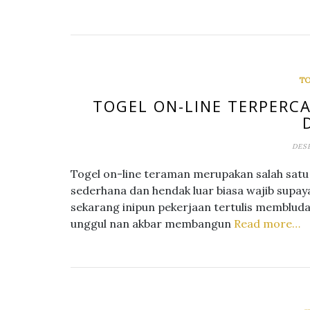
TO
TOGEL ON-LINE TERPERC
DESE
Togel on-line teraman merupakan salah satu 
sederhana dan hendak luar biasa wajib supa
sekarang inipun pekerjaan tertulis membluda
unggul nan akbar membangun
Read more…