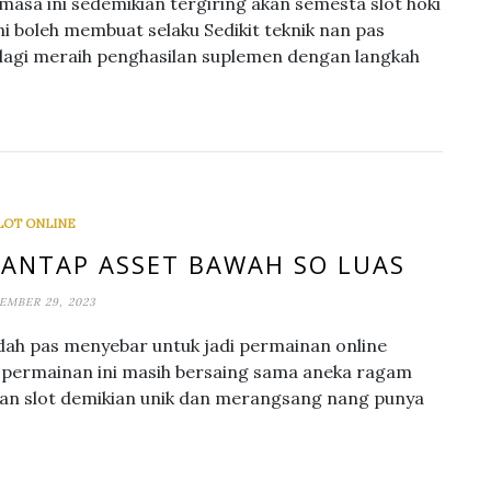
masa ini sedemikian tergiring akan semesta slot hoki
ni boleh membuat selaku Sedikit teknik nan pas
agi meraih penghasilan suplemen dengan langkah
LOT ONLINE
ANTAP ASSET BAWAH SO LUAS
EMBER 29, 2023
dah pas menyebar untuk jadi permainan online
. permainan ini masih bersaing sama aneka ragam
dian slot demikian unik dan merangsang nang punya