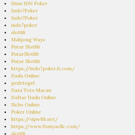
Situs IDN Poker
Indo7Poker
Indo7Poker
indo7poker
slot88
Mahjong Ways
Putar Slot88
PutarSlot88
Putar Slot88
https://indo7poker.it.com/
Dadu Online
pedetogel
Data Toto Macau
Daftar Dadu Online
Sicbo Online
Poker Online
https://vipw88.net/
https://www.fixmyacllc.com/
slot88