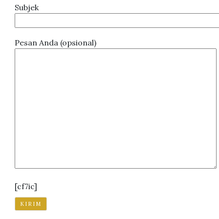
Subjek
Pesan Anda (opsional)
[cf7ic]