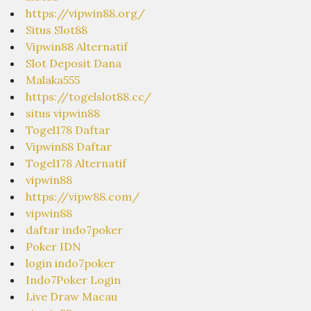
https://vipwin88.org/
Situs Slot88
Vipwin88 Alternatif
Slot Deposit Dana
Malaka555
https://togelslot88.cc/
situs vipwin88
Togel178 Daftar
Vipwin88 Daftar
Togel178 Alternatif
vipwin88
https://vipw88.com/
vipwin88
daftar indo7poker
Poker IDN
login indo7poker
Indo7Poker Login
Live Draw Macau