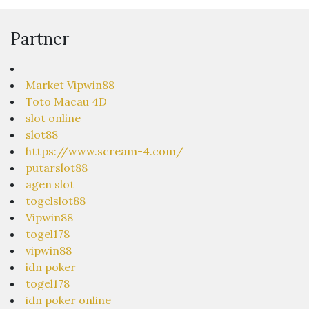
Partner
Market Vipwin88
Toto Macau 4D
slot online
slot88
https://www.scream-4.com/
putarslot88
agen slot
togelslot88
Vipwin88
togel178
vipwin88
idn poker
togel178
idn poker online