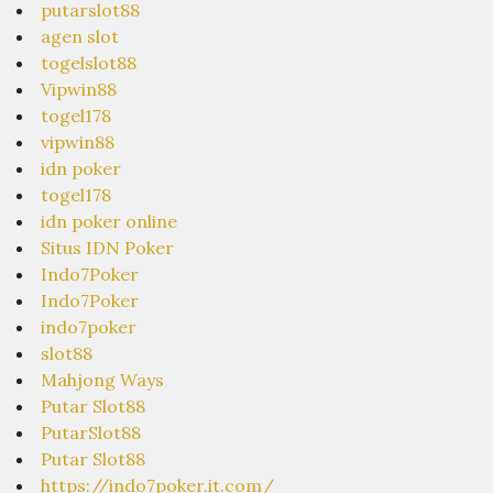
putarslot88
agen slot
togelslot88
Vipwin88
togel178
vipwin88
idn poker
togel178
idn poker online
Situs IDN Poker
Indo7Poker
Indo7Poker
indo7poker
slot88
Mahjong Ways
Putar Slot88
PutarSlot88
Putar Slot88
https://indo7poker.it.com/