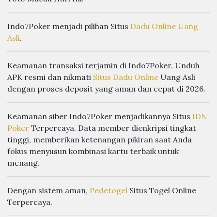
Indo7Poker menjadi pilihan Situs
Dadu Online Uang
Asli
.
Keamanan transaksi terjamin di Indo7Poker. Unduh
APK resmi dan nikmati
Situs Dadu Online
Uang Asli
dengan proses deposit yang aman dan cepat di 2026.
Keamanan siber Indo7Poker menjadikannya Situs
IDN
Poker
Terpercaya. Data member dienkripsi tingkat
tinggi, memberikan ketenangan pikiran saat Anda
fokus menyusun kombinasi kartu terbaik untuk
menang.
Dengan sistem aman,
Pedetogel
Situs Togel Online
Terpercaya.