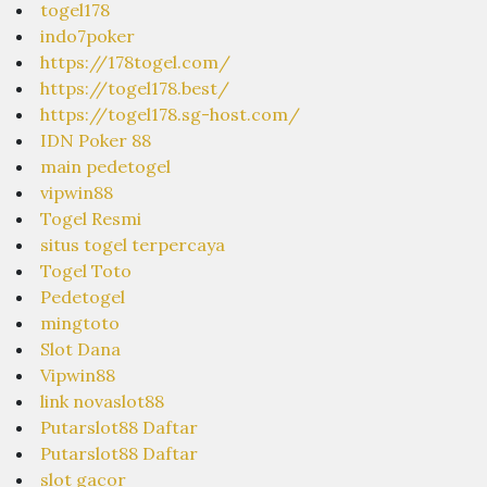
togel178
indo7poker
https://178togel.com/
https://togel178.best/
https://togel178.sg-host.com/
IDN Poker 88
main pedetogel
vipwin88
Togel Resmi
situs togel terpercaya
Togel Toto
Pedetogel
mingtoto
Slot Dana
Vipwin88
link novaslot88
Putarslot88 Daftar
Putarslot88 Daftar
slot gacor