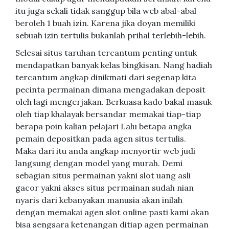
itu juga sekali tidak sanggup bila web abal-abal
beroleh 1 buah izin. Karena jika doyan memiliki
sebuah izin tertulis bukanlah prihal terlebih-lebih.
Selesai situs taruhan tercantum penting untuk
mendapatkan banyak kelas bingkisan. Nang hadiah
tercantum angkap dinikmati dari segenap kita
pecinta permainan dimana mengadakan deposit
oleh lagi mengerjakan. Berkuasa kado bakal masuk
oleh tiap khalayak bersandar memakai tiap-tiap
berapa poin kalian pelajari Lalu betapa angka
pemain depositkan pada agen situs tertulis.
Maka dari itu anda angkap menyortir web judi
langsung dengan model yang murah. Demi
sebagian situs permainan yakni slot uang asli
gacor yakni akses situs permainan sudah nian
nyaris dari kebanyakan manusia akan inilah
dengan memakai agen slot online pasti kami akan
bisa sengsara ketenangan ditiap agen permainan