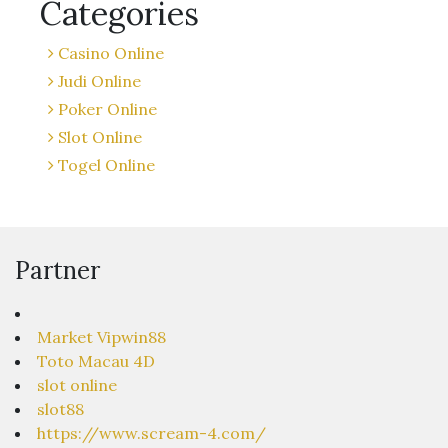
Categories
Casino Online
Judi Online
Poker Online
Slot Online
Togel Online
Partner
Market Vipwin88
Toto Macau 4D
slot online
slot88
https://www.scream-4.com/