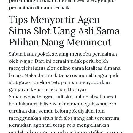
perbandingan dalam memilih website agen judi
permainan dimana terbaik.
Tips Menyortir Agen
Situs Slot Uang Asli Sama
Pilihan Nang Memincut
Saban insan pokok senang mencoba permainan
oleh wajar. Dari ini pemain tidak perlu boleh
menyeleksi situs slot online sama kualitas dimana
buruk. Maka dari itu kita harus memilih agen judi
slot gacor on-line tetap capai menyodorkan
ganjaran kepada sekalian khalayak.
Saban website agen judi slot online absah mesti
hendak meraih lisensi akan mencegah seantero
taruhan dari semua kelompok diyakini join
menggunakan situs judi slot uang asli tercantum.
Kemudian agen url tetap rela mengeluarkan
modal cukup agar mendapatkan sertifikat. karena