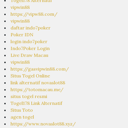
Togel178 Alternatif
vipwin88
https://vipw88.com/
vipwin88
daftar indo7poker
Poker IDN
login indo7poker
Indo7Poker Login
Live Draw Macau
vipwin88
https://gasvipwin88.com/
Situs Togel Online
link alternatif novaslot88
https://totomacau.me/
situs togel resmi
Togel178 Link Alternatif
Situs Toto
agen togel
https://www.novaslot88.xyz/