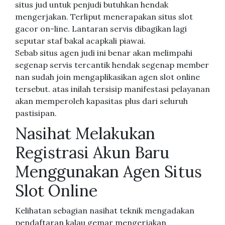
situs jud untuk penjudi butuhkan hendak
mengerjakan. Terliput menerapakan situs slot
gacor on-line. Lantaran servis dibagikan lagi
seputar staf bakal acapkali piawai.
Sebab situs agen judi ini benar akan melimpahi
segenap servis tercantik hendak segenap member
nan sudah join mengaplikasikan agen slot online
tersebut. atas inilah tersisip manifestasi pelayanan
akan memperoleh kapasitas plus dari seluruh
pastisipan.
Nasihat Melakukan
Registrasi Akun Baru
Menggunakan Agen Situs
Slot Online
Kelihatan sebagian nasihat teknik mengadakan
pendaftaran kalau gemar mengerjakan