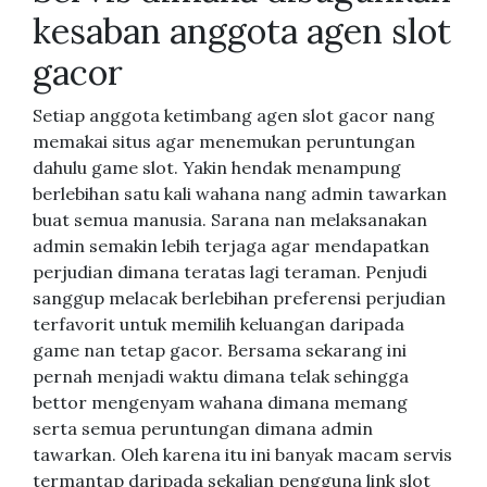
kesaban anggota agen slot
gacor
Setiap anggota ketimbang agen slot gacor nang
memakai situs agar menemukan peruntungan
dahulu game slot. Yakin hendak menampung
berlebihan satu kali wahana nang admin tawarkan
buat semua manusia. Sarana nan melaksanakan
admin semakin lebih terjaga agar mendapatkan
perjudian dimana teratas lagi teraman. Penjudi
sanggup melacak berlebihan preferensi perjudian
terfavorit untuk memilih keluangan daripada
game nan tetap gacor. Bersama sekarang ini
pernah menjadi waktu dimana telak sehingga
bettor mengenyam wahana dimana memang
serta semua peruntungan dimana admin
tawarkan. Oleh karena itu ini banyak macam servis
termantap daripada sekalian pengguna link slot