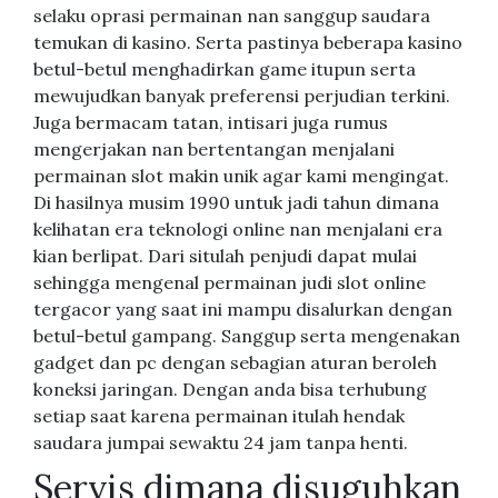
selaku oprasi permainan nan sanggup saudara
temukan di kasino. Serta pastinya beberapa kasino
betul-betul menghadirkan game itupun serta
mewujudkan banyak preferensi perjudian terkini.
Juga bermacam tatan, intisari juga rumus
mengerjakan nan bertentangan menjalani
permainan slot makin unik agar kami mengingat.
Di hasilnya musim 1990 untuk jadi tahun dimana
kelihatan era teknologi online nan menjalani era
kian berlipat. Dari situlah penjudi dapat mulai
sehingga mengenal permainan judi slot online
tergacor yang saat ini mampu disalurkan dengan
betul-betul gampang. Sanggup serta mengenakan
gadget dan pc dengan sebagian aturan beroleh
koneksi jaringan. Dengan anda bisa terhubung
setiap saat karena permainan itulah hendak
saudara jumpai sewaktu 24 jam tanpa henti.
Servis dimana disuguhkan