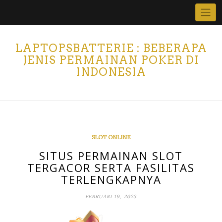
Skip
to
content
LAPTOPSBATTERIE : BEBERAPA
JENIS PERMAINAN POKER DI
INDONESIA
SLOT ONLINE
SITUS PERMAINAN SLOT
TERGACOR SERTA FASILITAS
TERLENGKAPNYA
FEBRUARI 19, 2023