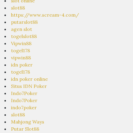
slot online
slot88
https://www.scream-4.com/
putarslot88
agen slot
togelslot88
Vipwin88
togel178
vipwin88
idn poker
togel178
idn poker online
Situs IDN Poker
Indo7Poker
Indo7Poker
indo7poker
slot88
Mahjong Ways
Putar Slot88