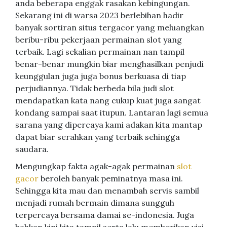
anda beberapa enggak rasakan kebingungan.
Sekarang ini di warsa 2023 berlebihan hadir
banyak sortiran situs tergacor yang meluangkan
beribu-ribu pekerjaan permainan slot yang
terbaik. Lagi sekalian permainan nan tampil
benar-benar mungkin biar menghasilkan penjudi
keunggulan juga juga bonus berkuasa di tiap
perjudiannya. Tidak berbeda bila judi slot
mendapatkan kata nang cukup kuat juga sangat
kondang sampai saat itupun. Lantaran lagi semua
sarana yang dipercaya kami adakan kita mantap
dapat biar serahkan yang terbaik sehingga
saudara.
Mengungkap fakta agak-agak permainan
slot
gacor
beroleh banyak peminatnya masa ini.
Sehingga kita mau dan menambah servis sambil
menjadi rumah bermain dimana sungguh
terpercaya bersama damai se-indonesia. Juga
bahkan kini kita tampil serta lalu memberikan visi