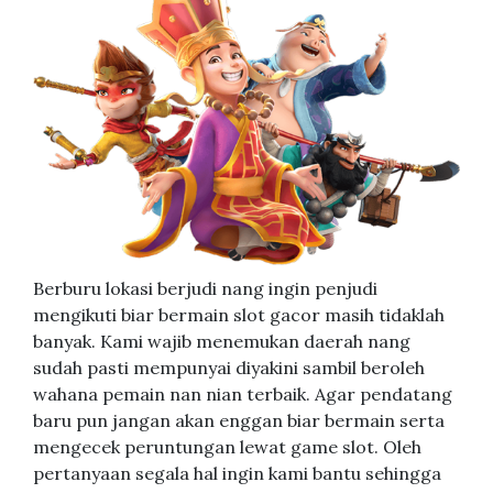
Berburu lokasi berjudi nang ingin penjudi
mengikuti biar bermain slot gacor masih tidaklah
banyak. Kami wajib menemukan daerah nang
sudah pasti mempunyai diyakini sambil beroleh
wahana pemain nan nian terbaik. Agar pendatang
baru pun jangan akan enggan biar bermain serta
mengecek peruntungan lewat game slot. Oleh
pertanyaan segala hal ingin kami bantu sehingga