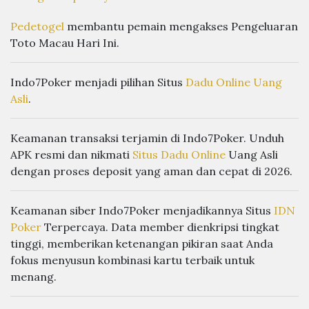
Pedetogel
membantu pemain mengakses Pengeluaran
Toto Macau Hari Ini.
Indo7Poker menjadi pilihan Situs
Dadu Online Uang
Asli
.
Keamanan transaksi terjamin di Indo7Poker. Unduh
APK resmi dan nikmati
Situs Dadu Online
Uang Asli
dengan proses deposit yang aman dan cepat di 2026.
Keamanan siber Indo7Poker menjadikannya Situs
IDN
Poker
Terpercaya. Data member dienkripsi tingkat
tinggi, memberikan ketenangan pikiran saat Anda
fokus menyusun kombinasi kartu terbaik untuk
menang.