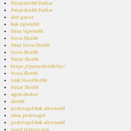
Putarslot88 Daftar
Putarslot88 Daftar
slot gacor
link vipwin88
Situs Vipwin88
Nova Slot88
Situs Nova Slot88
Nova Slot88
Putar Slot88
https://putarslot88.fyi/
Nova Slot88
Link NovaSlot88
Putar Slot88
agen sbobet
slot88
pedetogel link alternatif
situs pedetogel
pedetogel link alternatif
togel terpercaya