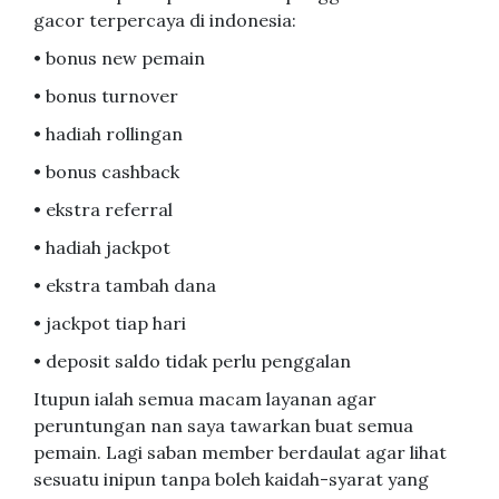
gacor terpercaya di indonesia:
• bonus new pemain
• bonus turnover
• hadiah rollingan
• bonus cashback
• ekstra referral
• hadiah jackpot
• ekstra tambah dana
• jackpot tiap hari
• deposit saldo tidak perlu penggalan
Itupun ialah semua macam layanan agar
peruntungan nan saya tawarkan buat semua
pemain. Lagi saban member berdaulat agar lihat
sesuatu inipun tanpa boleh kaidah-syarat yang