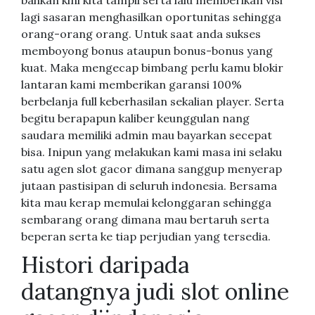
lagi sasaran menghasilkan oportunitas sehingga
orang-orang orang. Untuk saat anda sukses
memboyong bonus ataupun bonus-bonus yang
kuat. Maka mengecap bimbang perlu kamu blokir
lantaran kami memberikan garansi 100%
berbelanja full keberhasilan sekalian player. Serta
begitu berapapun kaliber keunggulan nang
saudara memiliki admin mau bayarkan secepat
bisa. Inipun yang melakukan kami masa ini selaku
satu agen slot gacor dimana sanggup menyerap
jutaan pastisipan di seluruh indonesia. Bersama
kita mau kerap memulai kelonggaran sehingga
sembarang orang dimana mau bertaruh serta
beperan serta ke tiap perjudian yang tersedia.
Histori daripada
datangnya judi slot online