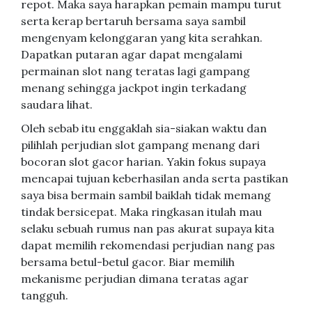
repot. Maka saya harapkan pemain mampu turut
serta kerap bertaruh bersama saya sambil
mengenyam kelonggaran yang kita serahkan.
Dapatkan putaran agar dapat mengalami
permainan slot nang teratas lagi gampang
menang sehingga jackpot ingin terkadang
saudara lihat.
Oleh sebab itu enggaklah sia-siakan waktu dan
pilihlah perjudian slot gampang menang dari
bocoran slot gacor harian. Yakin fokus supaya
mencapai tujuan keberhasilan anda serta pastikan
saya bisa bermain sambil baiklah tidak memang
tindak bersicepat. Maka ringkasan itulah mau
selaku sebuah rumus nan pas akurat supaya kita
dapat memilih rekomendasi perjudian nang pas
bersama betul-betul gacor. Biar memilih
mekanisme perjudian dimana teratas agar
tangguh.