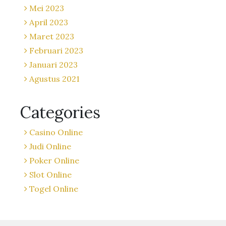
Mei 2023
April 2023
Maret 2023
Februari 2023
Januari 2023
Agustus 2021
Categories
Casino Online
Judi Online
Poker Online
Slot Online
Togel Online