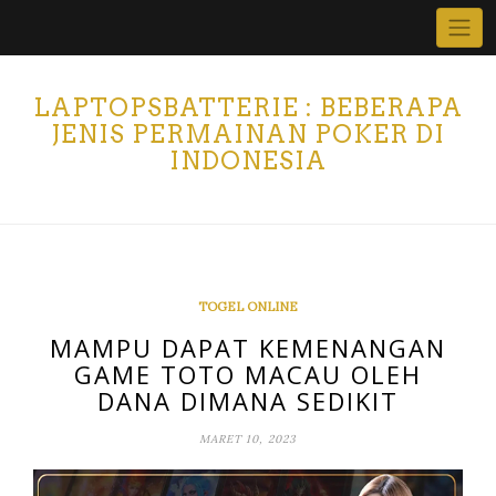
Skip
to
content
LAPTOPSBATTERIE : BEBERAPA
JENIS PERMAINAN POKER DI
INDONESIA
TOGEL ONLINE
MAMPU DAPAT KEMENANGAN
GAME TOTO MACAU OLEH
DANA DIMANA SEDIKIT
MARET 10, 2023