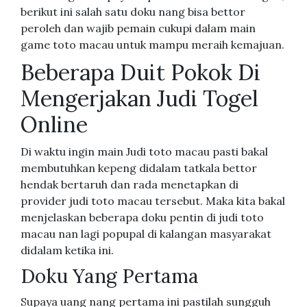
berikut ini salah satu doku nang bisa bettor
peroleh dan wajib pemain cukupi dalam main
game toto macau untuk mampu meraih kemajuan.
Beberapa Duit Pokok Di
Mengerjakan Judi Togel
Online
Di waktu ingin main Judi toto macau pasti bakal
membutuhkan kepeng didalam tatkala bettor
hendak bertaruh dan rada menetapkan di
provider judi toto macau tersebut. Maka kita bakal
menjelaskan beberapa doku pentin di judi toto
macau nan lagi popupal di kalangan masyarakat
didalam ketika ini.
Doku Yang Pertama
Supaya uang nang pertama ini pastilah sungguh