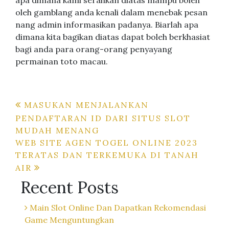
oleh gamblang anda kenali dalam menebak pesan
nang admin informasikan padanya. Biarlah apa
dimana kita bagikan diatas dapat boleh berkhasiat
bagi anda para orang-orang penyayang
permainan toto macau.
Navigasi
MASUKAN MENJALANKAN
PENDAFTARAN ID DARI SITUS SLOT
pos
MUDAH MENANG
WEB SITE AGEN TOGEL ONLINE 2023
TERATAS DAN TERKEMUKA DI TANAH
AIR
Recent Posts
Main Slot Online Dan Dapatkan Rekomendasi
Game Menguntungkan