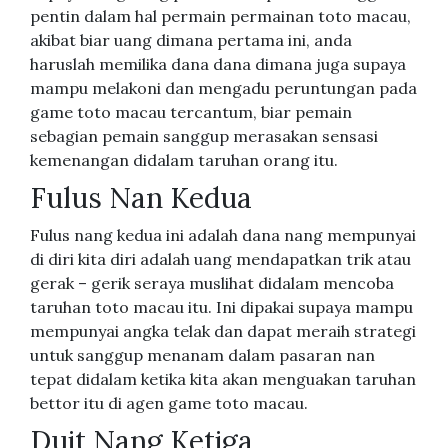
pentin dalam hal permain permainan toto macau,
akibat biar uang dimana pertama ini, anda
haruslah memilika dana dana dimana juga supaya
mampu melakoni dan mengadu peruntungan pada
game toto macau tercantum, biar pemain
sebagian pemain sanggup merasakan sensasi
kemenangan didalam taruhan orang itu.
Fulus Nan Kedua
Fulus nang kedua ini adalah dana nang mempunyai
di diri kita diri adalah uang mendapatkan trik atau
gerak – gerik seraya muslihat didalam mencoba
taruhan toto macau itu. Ini dipakai supaya mampu
mempunyai angka telak dan dapat meraih strategi
untuk sanggup menanam dalam pasaran nan
tepat didalam ketika kita akan menguakan taruhan
bettor itu di agen game toto macau.
Duit Nang Ketiga