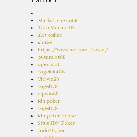
Market Vipwin88
Toto Macau 4D
slot online
slot88
https://www.scream-4.com/
putarslot88
agen slot
togelslot88
Vipwin88
togel178
vipwin88
idn poker
togel178
idn poker online
Situs IDN Poker
Indo7Poker