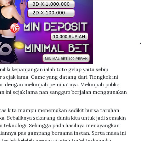
liki kepanjangan ialah toto gelap yaitu sebiji
sejak lama. Game yang datang dari Tiongkok ini
ar dengan melimpah peminatnya. Melimpah public
an ini sejak lama nan sanggup berjalan menggunakan
atas kita mampu menemukan sedikit bursa taruhan
a. Sebaliknya sekarang dunia kita untuk jadi semakin
teknologi. Sehingga pada hasilnya menayangkan
aiannya pas gampang bersama instan. Serta masa ini
 terlebih-lebih memakai agen togel terkemuka .