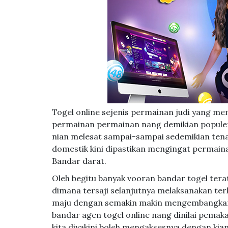
Togel online sejenis permainan judi yang memi
permainan permainan nang demikian populer 
nian melesat sampai-sampai sedemikian ten
domestik kini dipastikan mengingat permain
Bandar darat.
Oleh begitu banyak vooran bandar togel ter
dimana tersaji selanjutnya melaksanakan terk
maju dengan semakin makin mengembangkan 
bandar agen togel online nang dinilai pemak
kita diyakini boleh mengaksesnya dengan kian