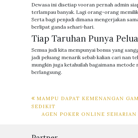
Dewasa ini disetiap vooran pernah admin si
terlampau banyak. Lagi orang-orang memiliki
Serta bagi penjudi dimana mengerjakan sam
berlipat ganda sehari-hari.
Tiap Taruhan Punya Pelua
Semua judi kita mempunyai bonus yang sangg
jadi peluang menarik sebab kalian cari nan te
mungkin juga ketahuilah bagaimana metode n
berlangsung.
Navigasi
MAMPU DAPAT KEMENANGAN GAM
SEDIKIT
pos
AGEN POKER ONLINE SEHARIAN
Partner