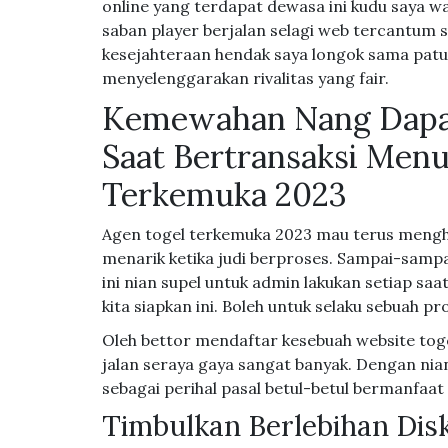
online yang terdapat dewasa ini kudu saya w
saban player berjalan selagi web tercantum
kesejahteraan hendak saya longok sama patut
menyelenggarakan rivalitas yang fair.
Kemewahan Nang Dapat
Saat Bertransaksi Men
Terkemuka 2023
Agen togel terkemuka 2023 mau terus mengh
menarik ketika judi berproses. Sampai-sampa
ini nian supel untuk admin lakukan setiap sa
kita siapkan ini. Boleh untuk selaku sebuah 
Oleh bettor mendaftar kesebuah website toge
jalan seraya gaya sangat banyak. Dengan nia
sebagai perihal pasal betul-betul bermanfaat
Timbulkan Berlebihan Dis